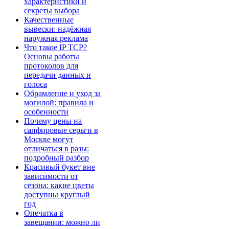
характеристики и
секреты выбора
Качественные
вывески: надёжная
наружная реклама
Что такое IP TCP?
Основы работы
протоколов для
передачи данных и
голоса
Обрамление и уход за
могилой: правила и
особенности
Почему цены на
сапфировые серьги в
Москве могут
отличаться в разы:
подробный разбор
Красивый букет вне
зависимости от
сезона: какие цветы
доступны круглый
год
Опечатка в
завещании: можно ли