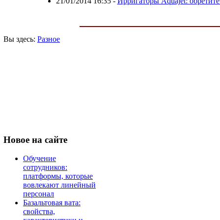
21/01/2014 16:35
-
Ирригаторы Aquajet: обретит
Вы здесь:
Разное
Новое
на сайте
Обучение
сотрудников:
платформы, которые
вовлекают линейный
персонал
Базальтовая вата:
свойства,