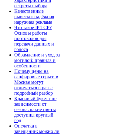
характеристики и
секреты выбора
Качественные
вывески: надёжная
наружная реклама
Что такое IP TCP?
Основы работы
протоколов для
передачи данных и
голоса
Обрамление и уход за
могилой: правила и
особенности
Почему цены на
сапфировые серьги в
Москве могут
отличаться в разы:
подробный разбор
Красивый букет вне
зависимости от
сезона: какие цветы
доступны круглый
год
Опечатка в
завещании: можно ли