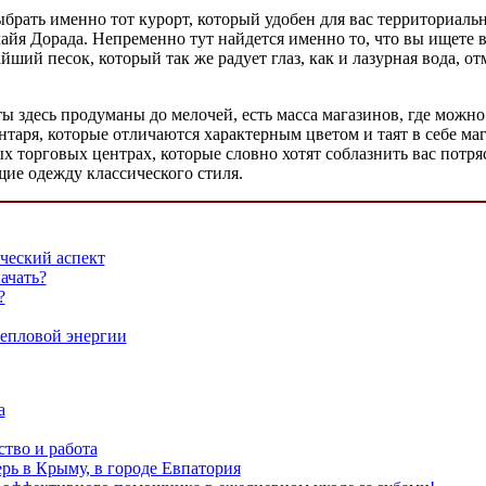
рать именно тот курорт, который удобен для вас территориальн
йя Дорада. Непременно тут найдется именно то, что вы ищете в
й песок, который так же радует глаз, как и лазурная вода, отм
ы здесь продуманы до мелочей, есть масса магазинов, где можн
аря, которые отличаются характерным цветом и таят в себе ма
х торговых центрах, которые словно хотят соблазнить вас пот
ие одежду классического стиля.
ческий аспект
ачать?
?
тепловой энергии
а
тво и работа
рь в Крыму, в городе Евпатория