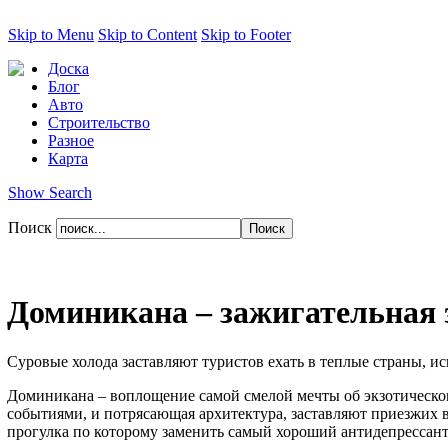
Skip to Menu
Skip to Content
Skip to Footer
Доска
Блог
Авто
Строительство
Разное
Карта
Show Search
Поиск
Доминикана – зажигательная 
Суровые холода заставляют туристов ехать в теплые страны, и
Доминикана – воплощение самой смелой мечты об экзотическо
событиями, и потрясающая архитектура, заставляют приезжих в
прогулка по которому заменить самый хороший антидепрессант.