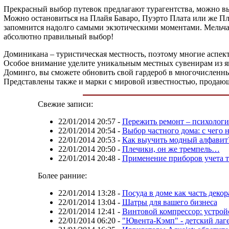
Прекрасный выбор путевок предлагают турагентства, можно выб
Можно остановиться на Плайя Баваро, Пуэрто Плата или же Пла
запомнится надолго самыми экзотическими моментами. Мельчайши
абсолютно правильный выбор!
Доминикана – туристическая местность, поэтому многие аспект
Особое внимание уделите уникальным местных сувенирам из янт
Доминго, вы сможете обновить свой гардероб в многочисленны
Представлены также и марки с мировой известностью, продающ
Свежие записи:
22/01/2014 20:57
-
Пережить ремонт – психологи
22/01/2014 20:54
-
Выбор частного дома: с чего н
22/01/2014 20:53
-
Как выучить модный алфавит
22/01/2014 20:50
-
Плечики, он же тремпель…
22/01/2014 20:48
-
Применение приборов учета 
Более ранние:
22/01/2014 13:28
-
Посуда в доме как часть декор
22/01/2014 13:04
-
Шатры для вашего бизнеса
22/01/2014 12:41
-
Винтовой компрессор: устройс
22/01/2014 06:20
-
"Ювента-Кэмп" - детский лаге