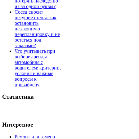
потерять наследство
из-за одной буквы?
Сосед сносит
несущие стены: как
остановить
незаконную
перепланировку и не
остаться под
завалами?
Что учитывать при
выборе аренды
автомобиля с
водителем: критерии,
условия и важные
вопросы к
провайдеру
Статистика
Интересное
Ремонт или замена