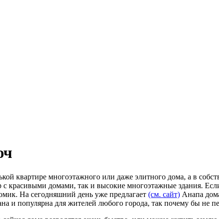
юч
ькой квартире многоэтажного или даже элитного дома, а в собс
ор с красивыми домами, так и высокие многоэтажные здания. Есл
домик. На сегодняшний день уже предлагает
(см. сайт)
Анапа дома
а и популярна для жителей любого города, так почему бы не пе