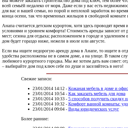
Вы можете заказать строительство дома под ключ, тем более ч
всей семьёй недалеко от моря. Даже если у вас есть недвижимос
для вас и вашей семьи, но порой и неплохой заработок во врем
конца осени, так что временных жильцов в свободной комнате 
Анапа считается детским курортом, хотя здесь проводят время и
условиями и уровнем комфорта! Стоимость аренды зависит от р
мест; сезона для отдыха; расположением в городе и удалением 
дом будет гораздо ниже, нежели в июле или августе.
Если вы ищите недорогую аренду дома в Анапе, то ищите в отд
удобства расположены не в самом доме, а на улице. В таком сл
любимого курортного городка. Мы же хотим дать вам совет: отды
– выбирайте дом под ключ себе по душе и заселяйтесь в него!
Свежие записи:
23/01/2014 14:12
-
Кожаная мебель в доме и офи
23/01/2014 10:54
-
Как заказать мебель для дома
23/01/2014 10:33
-
5 способов получить скидку н
23/01/2014 10:32
-
Комфорт ванной комнаты: уд
23/01/2014 09:04
-
Виды юридических услуг
Более ранние: