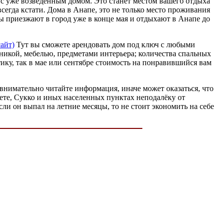
ю с уже возведённым домом. Это станет местом вашего отдыха
всегда кстати. Дома в Анапе, это не только место проживания
сты приезжают в город уже в конце мая и отдыхают в Анапе до
сайт)
Тут вы сможете арендовать дом под ключ с любыми
хникой, мебелью, предметами интерьера; количества спальных
ику, так в мае или сентябре стоимость на понравившийся вам
внимательно читайте информация, иначе может оказаться, что
мете, Сукко и иных населенных пунктах неподалёку от
сли он выпал на летние месяцы, то не стоит экономить на себе