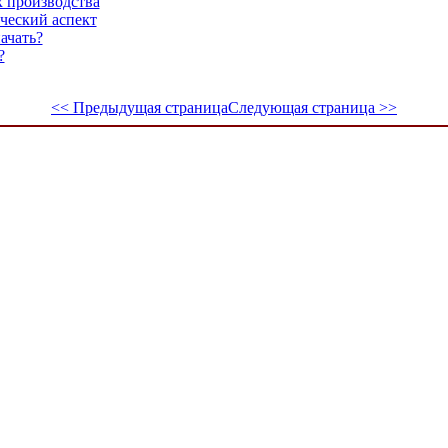
х производства
ческий аспект
ачать?
?
<< Предыдущая страница
Следующая страница >>