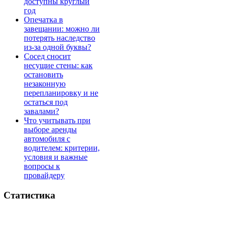
доступны круглый
год
Опечатка в
завещании: можно ли
потерять наследство
из-за одной буквы?
Сосед сносит
несущие стены: как
остановить
незаконную
перепланировку и не
остаться под
завалами?
Что учитывать при
выборе аренды
автомобиля с
водителем: критерии,
условия и важные
вопросы к
провайдеру
Статистика