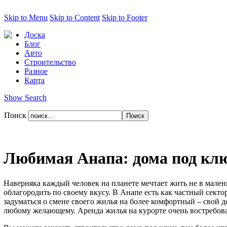
Skip to Menu
Skip to Content
Skip to Footer
Доска
Блог
Авто
Строительство
Разное
Карта
Show Search
Поиск
Любимая Анапа: дома под кл
Наверняка каждый человек на планете мечтает жить не в мален
облагородить по своему вкусу. В Анапе есть как частный сект
задуматься о смене своего жилья на более комфортный – свой 
любому желающему. Аренда жилья на курорте очень востребован