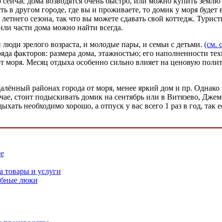
то сейчас дома возводятся очень быстро, или можно купить земл
ть в другом городе, где вы и проживаете, то домик у моря будет 
я летнего сезона, так что вы можете сдавать свой коттедж. Тури
или части дома можно найти всегда.
 люди зрелого возраста, и молодые пары, и семьи с детьми.
(см. 
яда факторов: размера дома, этажностью; его наполненности те
от моря. Месяц отдыха особенно сильно влияет на ценовую полит
алённый районах города от моря, менее яркий дом и пр. Однако 
учае, стоит подыскивать домик на сентябрь или в Витязево, Дже
хать необходимо хорошо, а отпуск у вас всего 1 раз в год, так е
се
а товары и услуги
обные люки