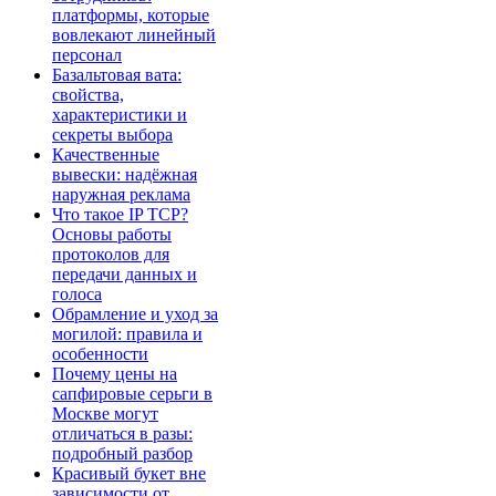
платформы, которые
вовлекают линейный
персонал
Базальтовая вата:
свойства,
характеристики и
секреты выбора
Качественные
вывески: надёжная
наружная реклама
Что такое IP TCP?
Основы работы
протоколов для
передачи данных и
голоса
Обрамление и уход за
могилой: правила и
особенности
Почему цены на
сапфировые серьги в
Москве могут
отличаться в разы:
подробный разбор
Красивый букет вне
зависимости от