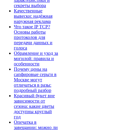
характеристики и
секреты выбора
Качественные
вывески: надёжная
наружная реклама
Что такое IP TCP?
Основы работы
протоколов для
передачи данных и
голоса
Обрамление и уход за
могилой: правила и
особенности
Почему цены на
сапфировые серьги в
Москве могут
отличаться в разы:
подробный разбор
Красивый букет вне
зависимости от
сезона: какие цветы
доступны круглый
год
Опечатка в
завещании: можно ли