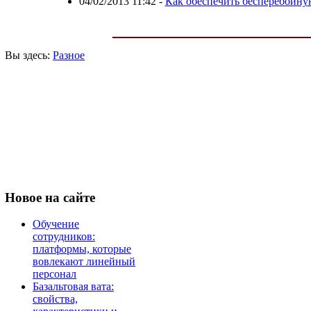
04/02/2013 11:42
-
Как обеспечить бесперебойну
Вы здесь:
Разное
Новое
на сайте
Обучение
сотрудников:
платформы, которые
вовлекают линейный
персонал
Базальтовая вата:
свойства,