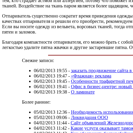
тем, кто страдает астмой или аллергией, потому что поможет и
тканей. Воздействие на ткань паром является более щадящим, ч
Отпариватель существенно сократит время приведения одежды 
качествах отпаривателя и решили его приобрести, рекомендуе
Если вы носите одежду из вельвета, ворсовых тканей, тогда от
пятен и заломов.
Благодаря компактности отпаривателя, его можно брать с собой
легкостью удалите пятна жвачки и другие застаревшие пятна. О
Свежие записи:
06/02/2013 19:55
-
заказать продвижение сайта в
06/02/2013 19:47
-
«Флажная» реклама
06/02/2013 19:45
-
Особенности трафаретной печ
06/02/2013 19:41
-
Офис в бизнес-центре: новый
06/02/2013 19:38
-
О ламинате
Более ранние:
05/02/2013 12:36
-
Необходимость использовани
05/02/2013 09:06
-
Ликвидация ООО
04/02/2013 11:44
-
Сайт объявлений Железнодор
04/02/2013 11:42
-
Какие услуги оказывает тамо