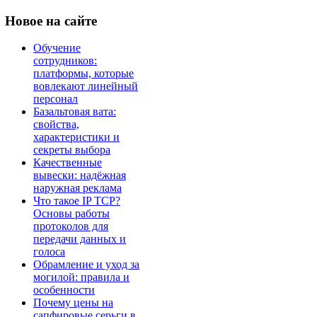
Новое
на сайте
Обучение
сотрудников:
платформы, которые
вовлекают линейный
персонал
Базальтовая вата:
свойства,
характеристики и
секреты выбора
Качественные
вывески: надёжная
наружная реклама
Что такое IP TCP?
Основы работы
протоколов для
передачи данных и
голоса
Обрамление и уход за
могилой: правила и
особенности
Почему цены на
сапфировые серьги в