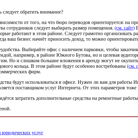
дь следует обратить внимание?
симости от того, на что бюро переводов ориентируется: на при
тва сотрудников следует выбирать размер помещения.
(см. сайт)
В
которые работают в этом районе. Следует грамотно организовать
да ваш бизнес начнёт приносить доход, то можно ориентировать
удобства. Выбирайте офис с наличием парковки, чтобы заказчики
ендой, например, в районе Южного Бутова, но и целевая аудитор
гим. Но и слишком большие вложения в аренду могут не окупить
ового кольца. В этом районе будут особенно востребованы
(см. 
коммерческих фирм.
ства будут использоваться в офисе. Нужен ли вам для работы И
вляется поставщиком услуг Интернета. От этих параметров тоже
ридётся затратить дополнительные средства на ремонтные работы
еной.
я юридических услуг