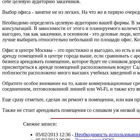
себе целевую аудиторию заказчиков.
Выбор офиса - занятие не из легких. На что же в первую очере
Необходимо определить целевую аудиторию вашей фирмы. В зави
консультаций. В зависимости от этого и планируемого количес
выгодно, так как заказчики, в основном - это деловые люди, 
лучше выбирать относительно небольшой по площади офис. Ког
Офис в центре Москвы – это престижно и выгодно, но есть и не
аренду помещений в центре города выше, если сравнивать с ар
бизнеса арендовать помещение, которое будет не слишком доро
присмотреться к аренде помещений расположенным вокруг Сад
поблизости расположено много высших учебных заведений и 
Обратите особое внимание на то, какие коммуникационные сред
соединением, оптоволоконной линией или Wi-Fi, и также кто я
Еще сразу отметьте, сделан ли ремонт в помещении, или вам п
Также не стоит арендовать помещения со слишком уж низкой ц
Свежие записи:
05/02/2013 12:36
-
Необходимость использовани