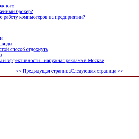
ожного
женный брокер?
ю работу компьютеров на предприятии?
ии
е воды
стой способ отдохнуть
а
ы и эффективности - наружная реклама в Москве
<< Предыдущая страница
Следующая страница >>