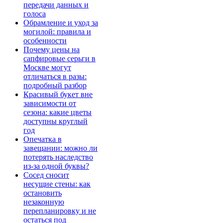
передачи данных и
голоса
Обрамление и уход за
могилой: правила и
особенности
Почему цены на
сапфировые серьги в
Москве могут
отличаться в разы:
подробный разбор
Красивый букет вне
зависимости от
сезона: какие цветы
доступны круглый
год
Опечатка в
завещании: можно ли
потерять наследство
из-за одной буквы?
Сосед сносит
несущие стены: как
остановить
незаконную
перепланировку и не
остаться под