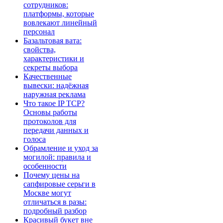
сотрудников:
платформы, которые
вовлекают линейный
персонал
Базальтовая вата:
свойства,
характеристики и
секреты выбора
Качественные
вывески: надёжная
наружная реклама
Что такое IP TCP?
Основы работы
протоколов для
передачи данных и
голоса
Обрамление и уход за
могилой: правила и
особенности
Почему цены на
сапфировые серьги в
Москве могут
отличаться в разы:
подробный разбор
Красивый букет вне