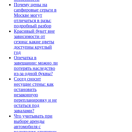
Почему цены на
сапфировые серьги в
Москве могут
отличаться в разы:
подробный разбор
Красивый букет вне
зависимости от
сезона: какие цветы
доступны круглый
год
Опечатка в
завещании: можно ли
потерять наследство
из-за одной буквы?
Сосед сносит
несущие стены: как
остановить
незаконную
перепланировку и не
остаться под
завалами?
Что учитывать при
выборе аренды
автомобиля с
водителем: критерии,