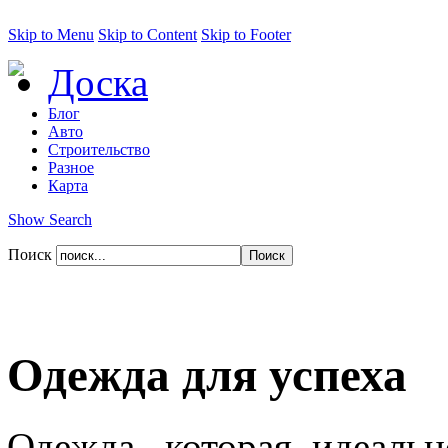
Skip to Menu
Skip to Content
Skip to Footer
Доска
Блог
Авто
Строительство
Разное
Карта
Show Search
Поиск
Одежда для успеха
Одежда, которая идеаль