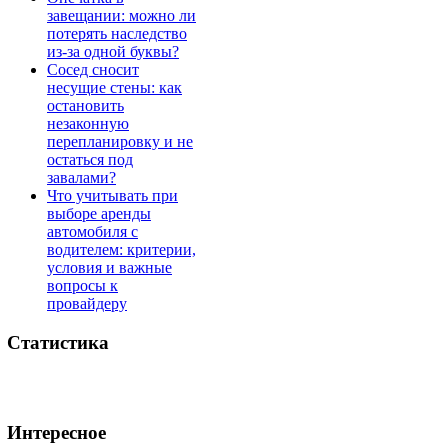
завещании: можно ли
потерять наследство
из-за одной буквы?
Сосед сносит
несущие стены: как
остановить
незаконную
перепланировку и не
остаться под
завалами?
Что учитывать при
выборе аренды
автомобиля с
водителем: критерии,
условия и важные
вопросы к
провайдеру
Статистика
Интересное