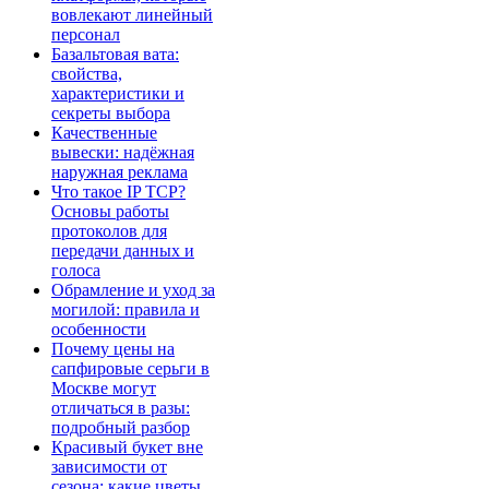
вовлекают линейный
персонал
Базальтовая вата:
свойства,
характеристики и
секреты выбора
Качественные
вывески: надёжная
наружная реклама
Что такое IP TCP?
Основы работы
протоколов для
передачи данных и
голоса
Обрамление и уход за
могилой: правила и
особенности
Почему цены на
сапфировые серьги в
Москве могут
отличаться в разы:
подробный разбор
Красивый букет вне
зависимости от
сезона: какие цветы