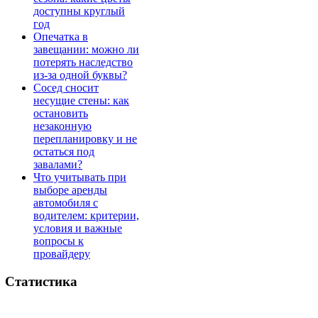
доступны круглый
год
Опечатка в
завещании: можно ли
потерять наследство
из-за одной буквы?
Сосед сносит
несущие стены: как
остановить
незаконную
перепланировку и не
остаться под
завалами?
Что учитывать при
выборе аренды
автомобиля с
водителем: критерии,
условия и важные
вопросы к
провайдеру
Статистика