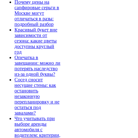
Почему цены на
сапфировые серьги в
Москве могут
отличаться в разы:
подробный разбор
Красивый букет вне
зависимости от
сезона: какие цветы
доступны круглый
год
Опечатка в
завещании: можно ли
потерять наследство
из-за одной буквы?
Сосед сносит
несущие стены: как
остановить
незаконную
перепланировку и не
остаться под
завалами?
Что учитывать при
выборе аренды
автомобиля с
водителем: критерии,