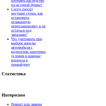
потерять наследство
из-за одной буквы?
Сосед сносит
несущие стены: как
остановить
незаконную
перепланировку и не
остаться под
завалами?
Что учитывать при
выборе аренды
автомобиля с
водителем: критерии,
условия и важные
вопросы к
провайдеру
Статистика
Интересное
Ремонт или замена