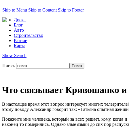
Skip to Menu
Skip to Content
Skip to Footer
Доска
Блог
Авто
Строительство
Разное
Карта
Show Search
Поиск
Что связывает Кривошапко и
В настоящее время этот вопрос интересует многих телезрителей
этому поводу Александр говорит так: «Татьяна опытная женщин
Покажите мне человека, который за всех решает, кому, когда и
наконец-то померились. Однако злые языки до сих пор распуска