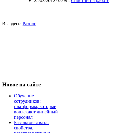
25/03/2012 07:08
-
Сплетни на работе
Вы здесь:
Разное
Новое
на сайте
Обучение
сотрудников:
платформы, которые
вовлекают линейный
персонал
Базальтовая вата:
свойства,