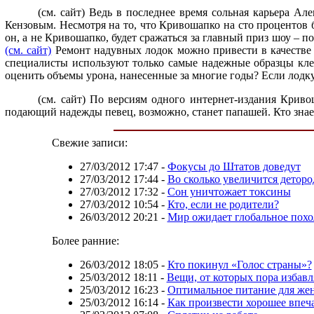
(см. сайт) Ведь в последнее время сольная карьера А
Кензовым. Несмотря на то, что Кривошапко на сто процентов б
он, а не Кривошапко, будет сражаться за главный приз шоу – п
(см. сайт)
Ремонт надувных лодок можно привести в качестве п
специалисты используют только самые надежные образцы клея
оценить объемы урона, нанесенные за многие годы? Если лодку
(см. сайт) По версиям одного интернет-издания Криво
подающий надежды певец, возможно, станет папашей. Кто знает
Свежие записи:
27/03/2012 17:47
-
Фокусы до Штатов доведут
27/03/2012 17:44
-
Во сколько увеличится детор
27/03/2012 17:32
-
Сон уничтожает токсины
27/03/2012 10:54
-
Кто, если не родители?
26/03/2012 20:21
-
Мир ожидает глобальное пох
Более ранние:
26/03/2012 18:05
-
Кто покинул «Голос страны»?
25/03/2012 18:11
-
Вещи, от которых пора избавл
25/03/2012 16:23
-
Оптимальное питание для же
25/03/2012 16:14
-
Как произвести хорошее впеч