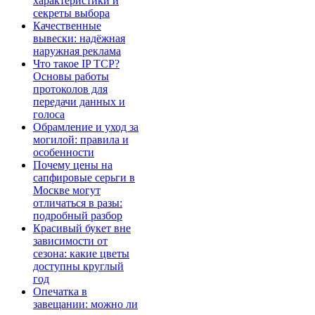
характеристики и
секреты выбора
Качественные
вывески: надёжная
наружная реклама
Что такое IP TCP?
Основы работы
протоколов для
передачи данных и
голоса
Обрамление и уход за
могилой: правила и
особенности
Почему цены на
сапфировые серьги в
Москве могут
отличаться в разы:
подробный разбор
Красивый букет вне
зависимости от
сезона: какие цветы
доступны круглый
год
Опечатка в
завещании: можно ли