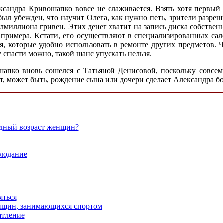
лександра Кривошапко вовсе не слаживается. Взять хотя первы
ыл убежден, что научит Олега, как нужно петь, зрители разреш
олмиллиона гривен. Этих денег хватит на запись диска собстве
римера. Кстати, его осуществляют в специализированных салон
, которые удобно использовать в ремонте других предметов. 
 спасти можно, такой шанс упускать нельзя.
шапко вновь сошелся с Татьяной Денисовой, поскольку совсем 
, может быть, рождение сына или дочери сделает Александра бо
одный возраст женщин?
олодание
яться
нщин, занимающихся спортом
атление