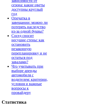
зависимости от
сезона: какие цветы
доступны круглый
год
Опечатка в
завещании: можно ли
потерять наследство
из-за одной буквы?
Сосед сносит
несущие стены: как
остановить
незаконную
перепланировку и не
остаться под
завалами?
Что учитывать при
выборе аренды
автомобиля с
водителем: критерии,
условия и важные
вопросы к
провайдеру
Статистика