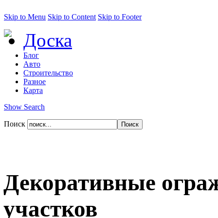
Skip to Menu
Skip to Content
Skip to Footer
Доска
Блог
Авто
Строительство
Разное
Карта
Show Search
Поиск
Декоративные ограж
участков