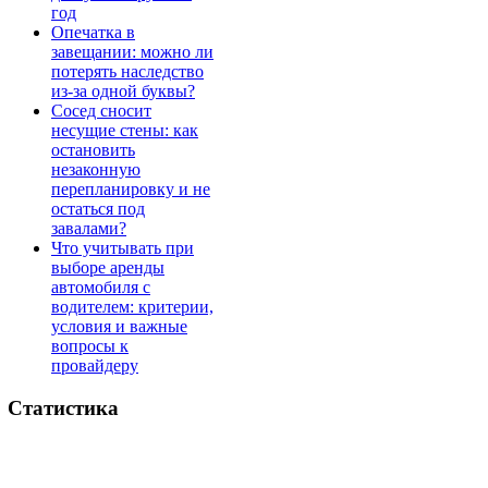
год
Опечатка в
завещании: можно ли
потерять наследство
из-за одной буквы?
Сосед сносит
несущие стены: как
остановить
незаконную
перепланировку и не
остаться под
завалами?
Что учитывать при
выборе аренды
автомобиля с
водителем: критерии,
условия и важные
вопросы к
провайдеру
Статистика