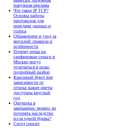
вывески: надёжная
наружная реклама
Что такое IP TCP?
Основы работы
протоколов для
передачи данных и
голоса
Обрамление и уход за
могилой: правила и
особенности
Почему цены на
сапфировые серьги в
Москве могут
отличаться в разы:
подробный разбор
Красивый букет вне
зависимости от
сезона: какие цветы
доступны круглый
год
Опечатка в
завещании: можно ли
потерять наследство
из-за одной буквы?
Сосед сносит