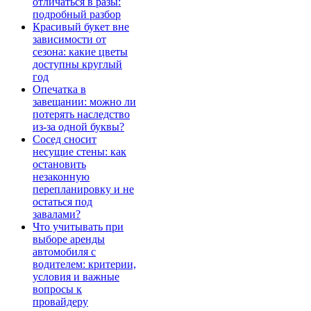
отличаться в разы:
подробный разбор
Красивый букет вне
зависимости от
сезона: какие цветы
доступны круглый
год
Опечатка в
завещании: можно ли
потерять наследство
из-за одной буквы?
Сосед сносит
несущие стены: как
остановить
незаконную
перепланировку и не
остаться под
завалами?
Что учитывать при
выборе аренды
автомобиля с
водителем: критерии,
условия и важные
вопросы к
провайдеру