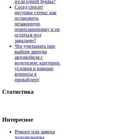
из-за одной буквы?
Сосед сносит
несущие стены: как
остановить
незаконную
перепланировку и не
остаться под
завалами?
Что учитывать при
выборе аренды
автомобиля с
водителем: критерии,
условия и важные
вопросы к
провайдеру
Статистика
Интересное
Ремонт или замена
холодильника