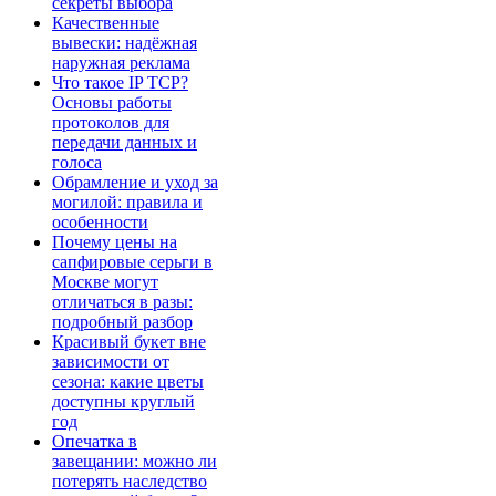
секреты выбора
Качественные
вывески: надёжная
наружная реклама
Что такое IP TCP?
Основы работы
протоколов для
передачи данных и
голоса
Обрамление и уход за
могилой: правила и
особенности
Почему цены на
сапфировые серьги в
Москве могут
отличаться в разы:
подробный разбор
Красивый букет вне
зависимости от
сезона: какие цветы
доступны круглый
год
Опечатка в
завещании: можно ли
потерять наследство