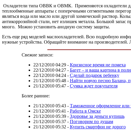
Охладители типа ОВВК и ОВМК. Применяются охладители для 
теплообменные аппараты с поперечными сегментными перегоро
являться вода или масло или другой химический раствор. Кол
антикоррозийной стали, нет излишек металла. Большой запас п
много. Можно установить анодную систему защиты.
Есть еще ряд моделей маслоохладителей. Всю подробную инфор
нужные устройства. Обращайте внимание на производителей. 
Свежие записи:
22/12/2010 04:29
-
Кризисное время не помеха
22/12/2010 04:27
-
Багет – и ваша картина в пол
22/12/2010 04:24
-
Сделай подарок ребенку
21/12/2010 05:48
-
Найти новую песню Балана, п
21/12/2010 05:47
-
Сумка ждет покупателя
Более ранние:
21/12/2010 05:43
-
Таможенное оформление или 
21/12/2010 05:41
-
Работа в Омске
21/12/2010 05:39
-
Здоровье за деньги купишь
21/12/2010 05:37
-
Поговорим по душам
21/12/2010 05:32
-
Купить смартфон не дорого