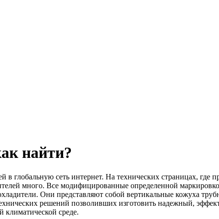
ак найти?
 в глобальную сеть интернет. На технических страницах, где пр
елей много. Все модифицированные определенной маркировкой
оохладители. Они представляют собой вертикальные кожуха тр
технических решений позволивших изготовить надежный, эффек
й климатической среде.