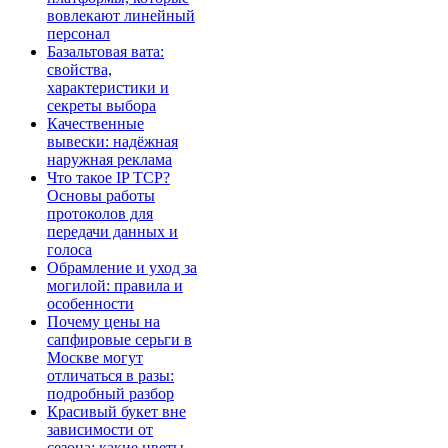
вовлекают линейный
персонал
Базальтовая вата:
свойства,
характеристики и
секреты выбора
Качественные
вывески: надёжная
наружная реклама
Что такое IP TCP?
Основы работы
протоколов для
передачи данных и
голоса
Обрамление и уход за
могилой: правила и
особенности
Почему цены на
сапфировые серьги в
Москве могут
отличаться в разы:
подробный разбор
Красивый букет вне
зависимости от
сезона: какие цветы