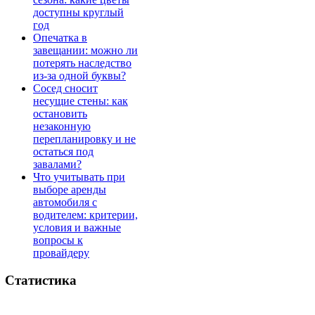
доступны круглый
год
Опечатка в
завещании: можно ли
потерять наследство
из-за одной буквы?
Сосед сносит
несущие стены: как
остановить
незаконную
перепланировку и не
остаться под
завалами?
Что учитывать при
выборе аренды
автомобиля с
водителем: критерии,
условия и важные
вопросы к
провайдеру
Статистика