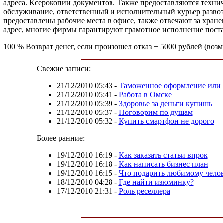
адреса. Ксерокопии документов. Также предоставляются технич
обслуживание, ответственный и исполнительный курьер развоз
предоставлены рабочие места в офисе, также отвечают за хра
адрес, многие фирмы гарантируют грамотное исполнение поста
100 % Возврат денег, если произошел отказ + 5000 рублей (во
Свежие записи:
21/12/2010 05:43
-
Таможенное оформление или 
21/12/2010 05:41
-
Работа в Омске
21/12/2010 05:39
-
Здоровье за деньги купишь
21/12/2010 05:37
-
Поговорим по душам
21/12/2010 05:32
-
Купить смартфон не дорого
Более ранние:
19/12/2010 16:19
-
Как заказать статьи впрок
19/12/2010 16:18
-
Как написать бизнес план
19/12/2010 16:15
-
Что подарить любимому чело
18/12/2010 04:28
-
Где найти изюминку?
17/12/2010 21:31
-
Роль реселлера