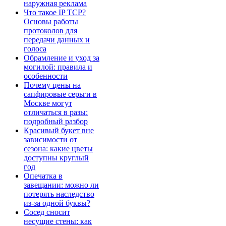
наружная реклама
Что такое IP TCP?
Основы работы
протоколов для
передачи данных и
голоса
Обрамление и уход за
могилой: правила и
особенности
Почему цены на
сапфировые серьги в
Москве могут
отличаться в разы:
подробный разбор
Красивый букет вне
зависимости от
сезона: какие цветы
доступны круглый
год
Опечатка в
завещании: можно ли
потерять наследство
из-за одной буквы?
Сосед сносит
несущие стены: как