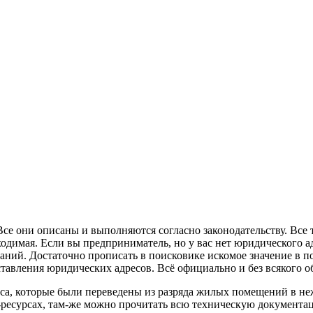
Все они описаны и выполняются согласно законодательству. Все
димая. Если вы предприниматель, но у вас нет юридического адр
наний. Достаточно прописать в поисковике искомое значение в п
ставления юридических адресов. Всё официально и без всякого
дреса, которые были переведены из разряда жилых помещений в
-ресурсах, там-же можно прочитать всю техническую документа