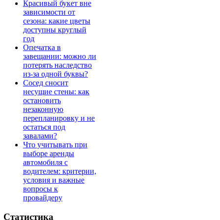
Красивый букет вне
зависимости от
сезона: какие цветы
доступны круглый
год
Опечатка в
завещании: можно ли
потерять наследство
из-за одной буквы?
Сосед сносит
несущие стены: как
остановить
незаконную
перепланировку и не
остаться под
завалами?
Что учитывать при
выборе аренды
автомобиля с
водителем: критерии,
условия и важные
вопросы к
провайдеру
Статистика