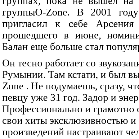
группах, пока не вышел на 
группы
O
-
Zone
. В 2001 году
пригласил к себе Арсения
прошедшего в июне, номинир
Балан еще больше стал популя
Он тесно работает со звукоз
Румынии. Там кстати, и был 
Zone
. Не подумаешь, сразу, ч
певцу уже 31 год. Задор и эне
Профессионально и грамотно 
свои хиты эксклюзивностью и
произведений настраивают че