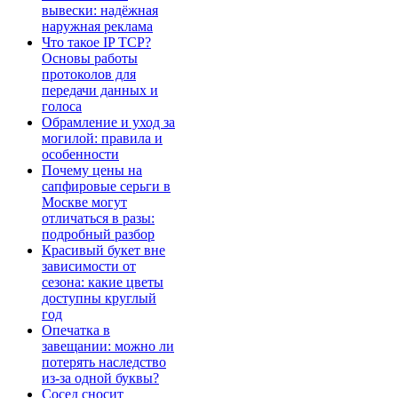
вывески: надёжная
наружная реклама
Что такое IP TCP?
Основы работы
протоколов для
передачи данных и
голоса
Обрамление и уход за
могилой: правила и
особенности
Почему цены на
сапфировые серьги в
Москве могут
отличаться в разы:
подробный разбор
Красивый букет вне
зависимости от
сезона: какие цветы
доступны круглый
год
Опечатка в
завещании: можно ли
потерять наследство
из-за одной буквы?
Сосед сносит