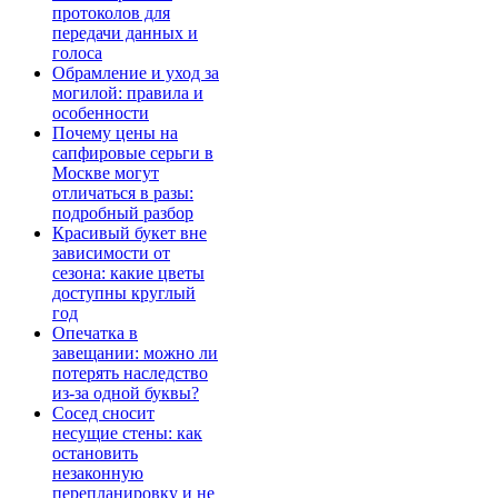
протоколов для
передачи данных и
голоса
Обрамление и уход за
могилой: правила и
особенности
Почему цены на
сапфировые серьги в
Москве могут
отличаться в разы:
подробный разбор
Красивый букет вне
зависимости от
сезона: какие цветы
доступны круглый
год
Опечатка в
завещании: можно ли
потерять наследство
из-за одной буквы?
Сосед сносит
несущие стены: как
остановить
незаконную
перепланировку и не