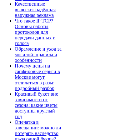
Качественные
вывески: надёжная
наружная реклама
Что такое IP TCP?
Основы работы
протоколов для
передачи данных и
голоса
Обрамление и уход за
могилой: правила и
особенности
Почему цены на
сапфировые серьги в
Москве могут
отличаться в разы:
подробный разбор
Красивый букет вне
зависимости от
сезона: какие цветы
доступны круглый
год
Опечатка в
завещании: можно ли
потерять наследство
из-за одной буквы?