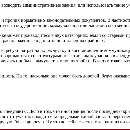
а, возводить административные здания, или использовать такие у
а и прочих нормативно-законодательных документов. В частности
иться к государственной, коммунальной или частной собственнос
нке может производиться в двух категориях: земли со старыми
, расположенные в достаточно отдаленных районах.
е требуют затрат на их расчистку и восстановление коммуникац
оговариваются с госструктурами о взятии таких участков в арен
олучать прибыль, выкупает землю постройки. Властям тоже выгод
ность. На то, насколько она может быть дорогой, будут оказыв
 спекулянты. Дело в том, что иностранцы после последнего кри
я этот участок находится за пределами жилой зоны, то через нес
ругую, более дорогую. Ну что ж , сейчас – это тоже один из видо