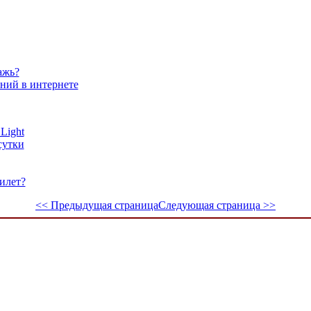
ажь?
ний в интернете
Light
сутки
илет?
<< Предыдущая страница
Следующая страница >>