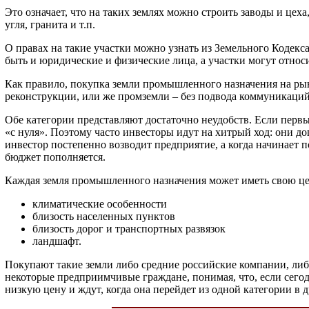
Это означает, что на таких землях можно строить заводы и цех
угля, гранита и т.п.
О правах на такие участки можно узнать из Земельного Кодекс
быть и юридические и физические лица, а участки могут относ
Как правило, покупка земли промышленного назначения на ры
реконструкции, или же промземли – без подвода коммуникаций
Обе категории представляют достаточно неудобств. Если первы
«с нуля». Поэтому часто инвесторы идут на хитрый ход: они д
инвестор постепенно возводит предприятие, а когда начинает п
бюджет пополняется.
Каждая земля промышленного назначения может иметь свою цен
климатические особенности
близость населенных пунктов
близость дорог и транспортных развязок
ландшафт.
Покупают такие земли либо средние российские компании, либо
некоторые предприимчивые граждане, понимая, что, если сегодн
низкую цену и ждут, когда она перейдет из одной категории в д