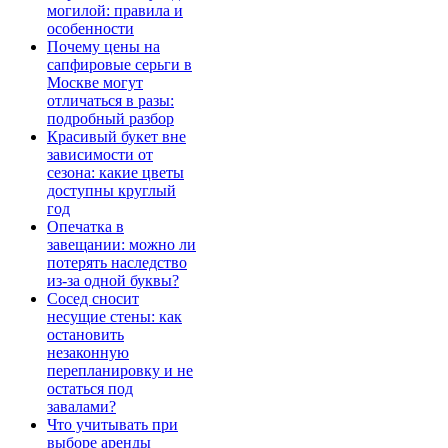
могилой: правила и
особенности
Почему цены на
сапфировые серьги в
Москве могут
отличаться в разы:
подробный разбор
Красивый букет вне
зависимости от
сезона: какие цветы
доступны круглый
год
Опечатка в
завещании: можно ли
потерять наследство
из-за одной буквы?
Сосед сносит
несущие стены: как
остановить
незаконную
перепланировку и не
остаться под
завалами?
Что учитывать при
выборе аренды