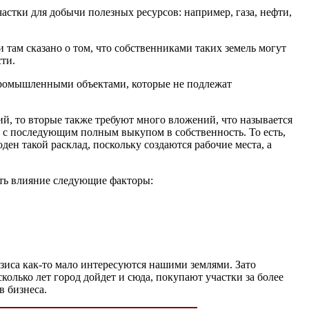
частки для добычи полезных ресурсов: например, газа, нефти,
 там сказано о том, что собственниками таких земель могут
ти.
 промышленными объектами, которые не подлежат
ий, то вторые также требуют много вложений, что называется
ду с последующим полным выкупом в собственность. То есть,
ен такой расклад, поскольку создаются рабочие места, а
ать влияние следующие факторы:
зиса как-то мало интересуются нашими землями. Зато
колько лет город дойдет и сюда, покупают участки за более
в бизнеса.