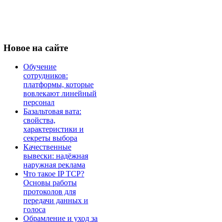
Новое
на сайте
Обучение
сотрудников:
платформы, которые
вовлекают линейный
персонал
Базальтовая вата:
свойства,
характеристики и
секреты выбора
Качественные
вывески: надёжная
наружная реклама
Что такое IP TCP?
Основы работы
протоколов для
передачи данных и
голоса
Обрамление и уход за