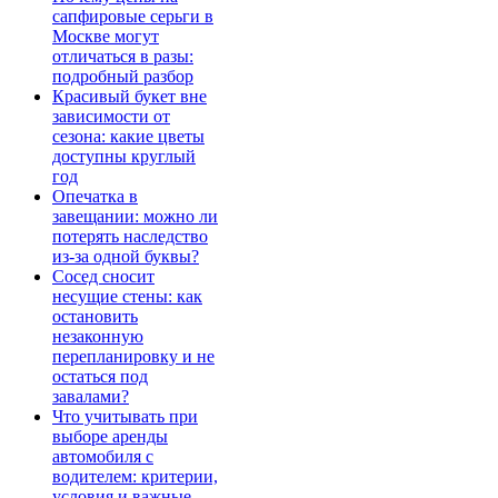
сапфировые серьги в
Москве могут
отличаться в разы:
подробный разбор
Красивый букет вне
зависимости от
сезона: какие цветы
доступны круглый
год
Опечатка в
завещании: можно ли
потерять наследство
из-за одной буквы?
Сосед сносит
несущие стены: как
остановить
незаконную
перепланировку и не
остаться под
завалами?
Что учитывать при
выборе аренды
автомобиля с
водителем: критерии,
условия и важные