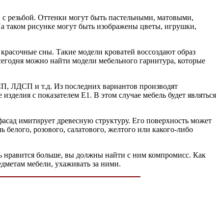
 с резьбой. Оттенки могут быть пастельными, матовыми,
На таком рисунке могут быть изображены цветы, игрушки,
 красочные сны. Такие модели кроватей воссоздают образ
 сегодня можно найти модели мебельного гарнитура, которые
ДСП, ЛДСП и т.д. Из последних вариантов производят
изделия с показателем Е1. В этом случае мебель будет являться
 фасад имитирует древесную структуру. Его поверхность может
ь белого, розового, салатового, желтого или какого-либо
ель нравится больше, вы должны найти с ним компромисс. Как
редметам мебели, ухаживать за ними.