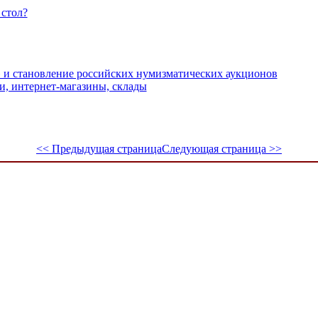
стол?
 и становление российских нумизматических аукционов
и, интернет-магазины, склады
<< Предыдущая страница
Следующая страница >>