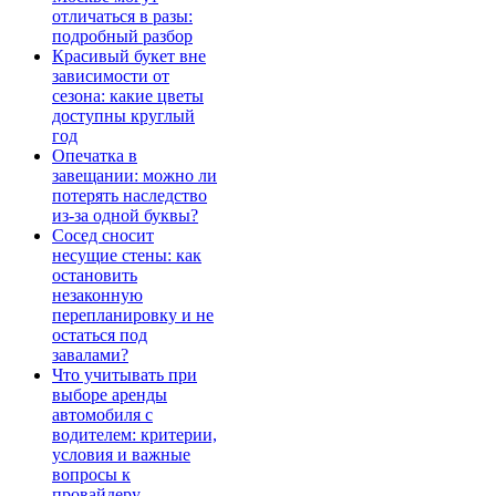
отличаться в разы:
подробный разбор
Красивый букет вне
зависимости от
сезона: какие цветы
доступны круглый
год
Опечатка в
завещании: можно ли
потерять наследство
из-за одной буквы?
Сосед сносит
несущие стены: как
остановить
незаконную
перепланировку и не
остаться под
завалами?
Что учитывать при
выборе аренды
автомобиля с
водителем: критерии,
условия и важные
вопросы к
провайдеру