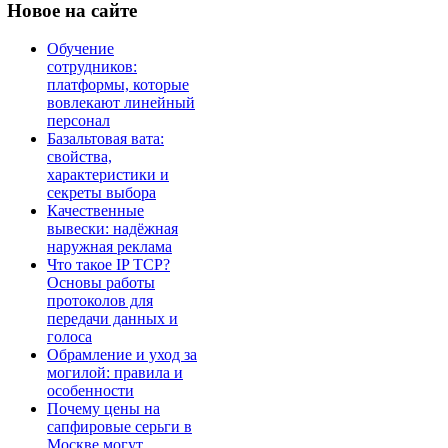
Новое
на сайте
Обучение
сотрудников:
платформы, которые
вовлекают линейный
персонал
Базальтовая вата:
свойства,
характеристики и
секреты выбора
Качественные
вывески: надёжная
наружная реклама
Что такое IP TCP?
Основы работы
протоколов для
передачи данных и
голоса
Обрамление и уход за
могилой: правила и
особенности
Почему цены на
сапфировые серьги в
Москве могут