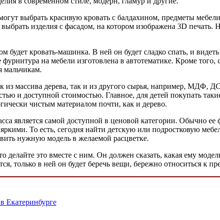
делия в современном стиле, модерн, гламур и другие.
могут выбрать красивую кровать с балдахином, предметы мебели
ыбрать изделия с фасадом, на котором изображена 3D печать. 
 будет кровать-машинка. В ней он будет сладко спать, и видеть
 фурнитура на мебели изготовлена в автотематике. Кроме того,
я мальчикам.
ак из массива дерева, так и из другого сырья, например, МДФ, 
тью и доступной стоимостью. Главное, для детей покупать такие 
огически чистым материалом почти, как и дерево.
асса является самой доступной в ценовой категории. Обычно ее
 яркими. То есть, сегодня найти детскую или подростковую мебел
товить нужную модель в желаемой расцветке.
то делайте это вместе с ним. Он должен сказать, какая ему мод
ся, только в ней он будет беречь вещи, бережно относиться к п
 в Екатеринбурге