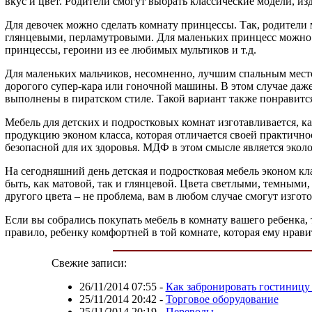
вкус и цвет. Родители смогут выбрать классические модели, из
Для девочек можно сделать комнату принцессы. Так, родители 
глянцевыми, перламутровыми. Для маленьких принцесс можно в
принцессы, героини из ее любимых мультиков и т.д.
Для маленьких мальчиков, несомненно, лучшим спальным местом
дорогого супер-кара или гоночной машины. В этом случае даже
выполнены в пиратском стиле. Такой вариант также понравитс
Мебель для детских и подростковых комнат изготавливается, к
продукцию эконом класса, которая отличается своей практичнос
безопасной для их здоровья. МДФ в этом смысле является экол
На сегодняшний день детская и подростковая мебель эконом кл
быть, как матовой, так и глянцевой. Цвета светлыми, темными,
другого цвета – не проблема, вам в любом случае смогут изго
Если вы собрались покупать мебель в комнату вашего ребенка, 
правило, ребенку комфортней в той комнате, которая ему нравит
Свежие записи:
26/11/2014 07:55
-
Как забронировать гостиницу
25/11/2014 20:42
-
Торговое оборудование
25/11/2014 20:19
-
Переводы