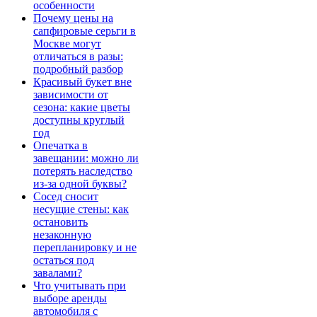
особенности
Почему цены на
сапфировые серьги в
Москве могут
отличаться в разы:
подробный разбор
Красивый букет вне
зависимости от
сезона: какие цветы
доступны круглый
год
Опечатка в
завещании: можно ли
потерять наследство
из-за одной буквы?
Сосед сносит
несущие стены: как
остановить
незаконную
перепланировку и не
остаться под
завалами?
Что учитывать при
выборе аренды
автомобиля с