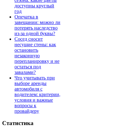
сезона: какие цветы
доступны круглый
год
Опечатка в
завещании: можно ли
потерять наследство
из-за одной буквы?
Сосед сносит
несущие стены: как
остановить
незаконную
перепланировку и не
остаться под
завалами?
Что учитывать при
выборе аренды
автомобиля с
водителем: критерии,
условия и важные
вопросы к
провайдеру
Статистика