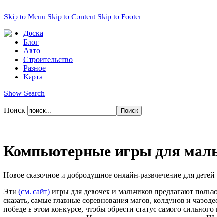
Skip to Menu
Skip to Content
Skip to Footer
Доска
Блог
Авто
Строительство
Разное
Карта
Show Search
Поиск
Компьютерные игры для мальч
Новое сказочное и добродушное онлайн-развлечение для детей р
Эти
(см. сайт)
игры для девочек и мальчиков предлагают польз
сказать, самые главные соревнования магов, колдунов и чародее
победе в этом конкурсе, чтобы обрести статус самого сильног