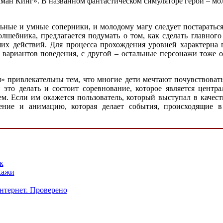
аман Кинг». В названном фантастическом симуляторе герой – мо
ьные и умные соперники, и молодому магу следует постаратьс
лшебника, предлагается подумать о том, как сделать главного
ших действий. Для процесса прохождения уровней характерна 
а вариантов поведения, с другой – остальные персонажи тож
» привлекательны тем, что многие дети мечтают почувствовать 
то делать и состоит соревнование, которое является центра
. Если им окажется пользователь, который выступал в качест
ение и анимацию, которая делает события, происходящие 
к
кажи
интернет. Проверено