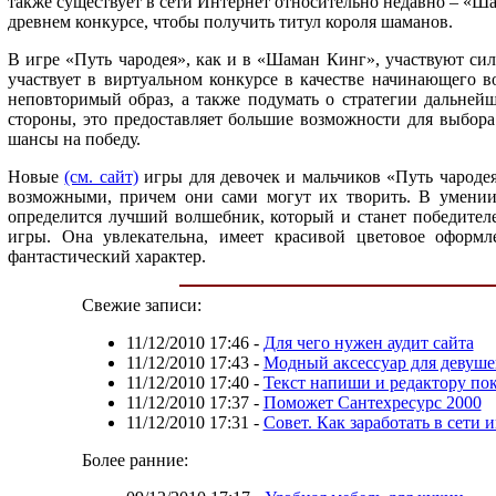
также существует в сети Интернет относительно недавно – «Ш
древнем конкурсе, чтобы получить титул короля шаманов.
В игре «Путь чародея», как и в «Шаман Кинг», участвуют сил
участвует в виртуальном конкурсе в качестве начинающего во
неповторимый образ, а также подумать о стратегии дальней
стороны, это предоставляет большие возможности для выбор
шансы на победу.
Новые
(см. сайт)
игры для девочек и мальчиков «Путь чародея
возможными, причем они сами могут их творить. В умении э
определится лучший волшебник, который и станет победителем
игры. Она увлекательна, имеет красивой цветовое оформл
фантастический характер.
Свежие записи:
11/12/2010 17:46
-
Для чего нужен аудит сайта
11/12/2010 17:43
-
Модный аксессуар для девуше
11/12/2010 17:40
-
Текст напиши и редактору по
11/12/2010 17:37
-
Поможет Сантехресурс 2000
11/12/2010 17:31
-
Совет. Как заработать в сети 
Более ранние: