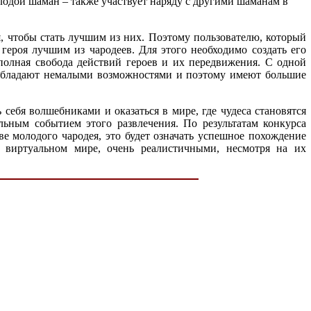
лодой шаман – также участвует наряду с другими шаманам в
я, чтобы стать лучшим из них. Поэтому пользователю, который
 героя лучшим из чародеев. Для этого необходимо создать его
полная свобода действий героев и их передвижения. С одной
е обладают немалыми возможностями и поэтому имеют большие
себя волшебниками и оказаться в мире, где чудеса становятся
льным событием этого развлечения. По результатам конкурса
ве молодого чародея, это будет означать успешное похождение
в виртуальном мире, очень реалистичными, несмотря на их