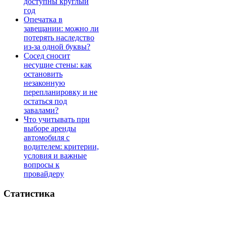
доступны круглый
год
Опечатка в
завещании: можно ли
потерять наследство
из-за одной буквы?
Сосед сносит
несущие стены: как
остановить
незаконную
перепланировку и не
остаться под
завалами?
Что учитывать при
выборе аренды
автомобиля с
водителем: критерии,
условия и важные
вопросы к
провайдеру
Статистика