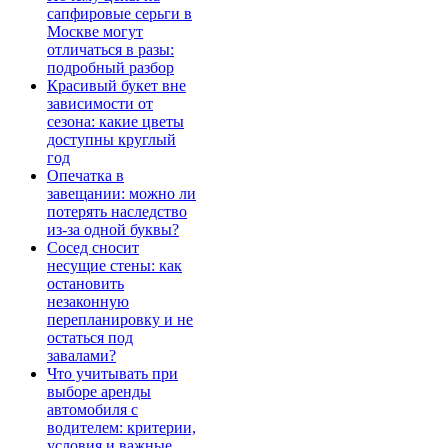
сапфировые серьги в
Москве могут
отличаться в разы:
подробный разбор
Красивый букет вне
зависимости от
сезона: какие цветы
доступны круглый
год
Опечатка в
завещании: можно ли
потерять наследство
из-за одной буквы?
Сосед сносит
несущие стены: как
остановить
незаконную
перепланировку и не
остаться под
завалами?
Что учитывать при
выборе аренды
автомобиля с
водителем: критерии,
условия и важные