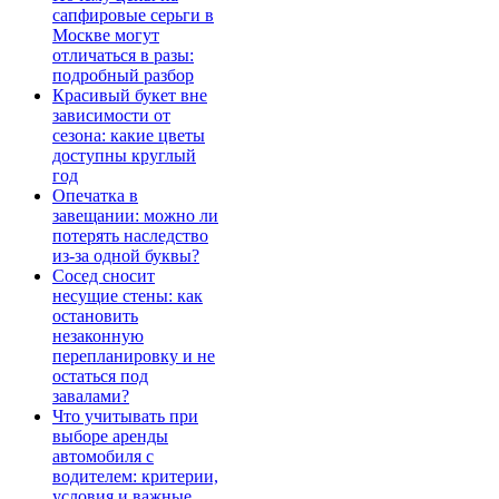
сапфировые серьги в
Москве могут
отличаться в разы:
подробный разбор
Красивый букет вне
зависимости от
сезона: какие цветы
доступны круглый
год
Опечатка в
завещании: можно ли
потерять наследство
из-за одной буквы?
Сосед сносит
несущие стены: как
остановить
незаконную
перепланировку и не
остаться под
завалами?
Что учитывать при
выборе аренды
автомобиля с
водителем: критерии,
условия и важные