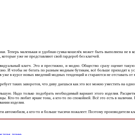
и. Теперь маленькая и удобная сумка-кошелёк может быть выполнена не в к
 которые уже не представляют свой гардероб без клатчей.
видуальный клатч. Это и престижно, и модно. Общество сразу оценит такую
зно. И чтобы не бегать по разным модным бутикам, всё больше приходят к у
в уже в курсе новых введений модных тенденций и стараются не отставать от 
требует таких заворотов, что диву даешься как это все можно уместить на одно
льшую. Надо только подобрать необходимый вариант этого изделия. Расцвет
. Кто-то любит яркие тона, а кто-то по спокойней. Всё это есть в наличии.
вании изделия.
 автомобиля, а кто-то и больше тысячи пожалеет. Поэтому производители кл
ждом доме.