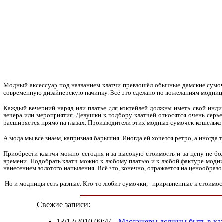
Модный аксессуар под названием клатчи превзошёл обычные дамские сумочк
современную дизайнерскую начинку. Всё это сделано по пожеланиям модниц,
Каждый вечерний наряд или платье для коктейлей должны иметь свой инди
вечера или мероприятия. Девушки к подбору клатчей относятся очень серье
расширяется прямо на глазах. Производители этих модных сумочек-кошелько
А мода мы все знаем, капризная барышня. Иногда ей хочется ретро, а иногда 
Приобрести клатчи можно сегодня и за высокую стоимость и за цену не бо
времени. Подобрать клатч можно к любому платью и к любой фактуре модницы
нанесением золотого напыления. Всё это, конечно, отражается на ценообразо
Но и модницы есть разные. Кто-то любит сумочки,
приравненные к стоимости
Свежие записи:
13/12/2010 09:44
-
Массажеры должны быть в ка