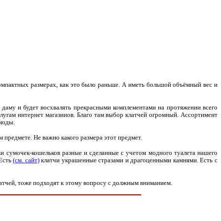
омпактных размерах, как это было раньше. А иметь большой объёмный вес и
 даму и будет восхвалять прекрасными комплементами на протяжении всего
слугам интернет магазинов. Благо там выбор клатчей огромный. Ассортимент
моды.
м предмете. Не важно какого размера этот предмет.
ки сумочек-кошельков разные и сделанные с учетом модного туалета нашего
 Есть
(см. сайт)
клатчи украшенные стразами и драгоценными камнями. Есть с
атчей, тоже подходят к этому вопросу с должным вниманием.