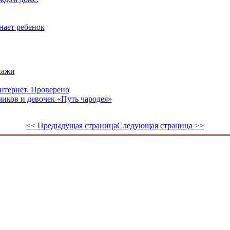
нает ребенок
кажи
интернет. Проверено
иков и девочек «Путь чародея»
<< Предыдущая страница
Следующая страница >>