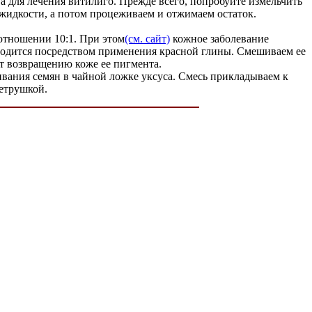
ва для лечения витилиго. Прежде всего, попробуйте измельчить
 жидкости, а потом процеживаем и отжимаем остаток.
оотношении 10:1. При этом
(см. сайт)
кожное заболевание
зводится посредством применения красной глины. Смешиваем ее
ет возвращению коже ее пигмента.
ивания семян в чайной ложке уксуса. Смесь прикладываем к
петрушкой.