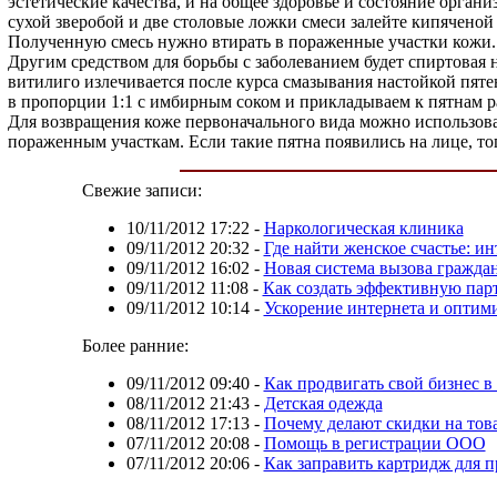
эстетические качества, и на общее здоровье и состояние орган
сухой зверобой и две столовые ложки смеси залейте кипяченой
Полученную смесь нужно втирать в пораженные участки кожи.
Другим средством для борьбы с заболеванием будет спиртовая 
витилиго излечивается после курса смазывания настойкой пят
в пропорции 1:1 с имбирным соком и прикладываем к пятнам ра
Для возвращения коже первоначального вида можно использова
пораженным участкам. Если такие пятна появились на лице, то
Свежие записи:
10/11/2012 17:22
-
Наркологическая клиника
09/11/2012 20:32
-
Где найти женское счастье: и
09/11/2012 16:02
-
Новая система вызова граждан
09/11/2012 11:08
-
Как создать эффективную пар
09/11/2012 10:14
-
Ускорение интернета и оптим
Более ранние:
09/11/2012 09:40
-
Как продвигать свой бизнес в
08/11/2012 21:43
-
Детская одежда
08/11/2012 17:13
-
Почему делают скидки на тов
07/11/2012 20:08
-
Помощь в регистрации ООО
07/11/2012 20:06
-
Как заправить картридж для п