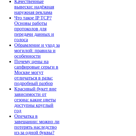
Качественные
вывески: надёжная
наружная реклама
Что такое IP TCP?
Основы работы
протоколов для
передачи данных и
голоса
Обрамление и уход за
могилой: правила и
особенности
Почему цены на
сапфировые серьги в
Москве могут
отличаться в разы:
подробный разбор
Красивый букет вне
зависимости от
сезона: какие цветы
доступны круглый
год
Опечатка в
завещании: можно ли
потерять наследство
из-за одной буквы?