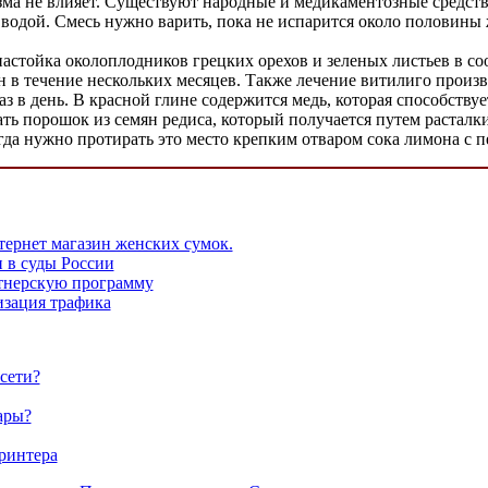
изма не влияет. Существуют народные и медикаментозные средст
 водой. Смесь нужно варить, пока не испарится около половины
настойка околоплодников грецких орехов и зеленых листьев в с
ен в течение нескольких месяцев. Также лечение витилиго прои
з в день. В красной глине содержится медь, которая способству
ть порошок из семян редиса, который получается путем расталк
гда нужно протирать это место крепким отваром сока лимона с 
нтернет магазин женских сумок.
 в суды России
тнерскую программу
изация трафика
 сети?
ары?
ринтера