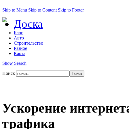
Skip to Menu
Skip to Content
Skip to Footer
Доска
Блог
Авто
Строительство
Разное
Карта
Show Search
Поиск
Ускорение интернет
трафика