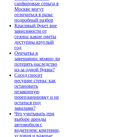
сапфировые серьги в
Москве могут
отличаться в разы:
подробный разбор
Красивый букет вне
зависимости от
сезона: какие цветы
доступны круглый
год
Опечатка в
завещании: можно ли
потерять наследство
из-за одной буквы?
Сосед сносит
несущие стены: как
остановить
незаконную
перепланировку и не
остаться под
завалами?
Что учитывать при
выборе аренды
автомобиля с
водителем: критерии,
условия и важные