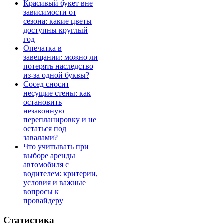
Красивый букет вне
зависимости от
сезона: какие цветы
доступны круглый
год
Опечатка в
завещании: можно ли
потерять наследство
из-за одной буквы?
Сосед сносит
несущие стены: как
остановить
незаконную
перепланировку и не
остаться под
завалами?
Что учитывать при
выборе аренды
автомобиля с
водителем: критерии,
условия и важные
вопросы к
провайдеру
Статистика