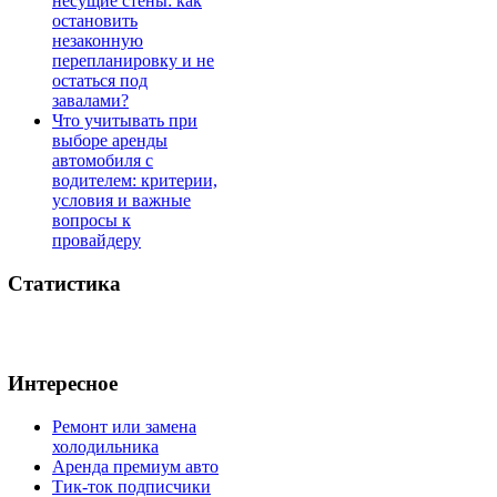
несущие стены: как
остановить
незаконную
перепланировку и не
остаться под
завалами?
Что учитывать при
выборе аренды
автомобиля с
водителем: критерии,
условия и важные
вопросы к
провайдеру
Статистика
Интересное
Ремонт или замена
холодильника
Аренда премиум авто
Тик-ток подписчики