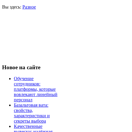
Вы здесь:
Разное
Новое
на сайте
Обучение
сотрудников:
платформы, которые
вовлекают линейный
персонал
Базальтовая вата:
свойства,
характеристики и
секреты выбора
Качественные
вывески: надёжная