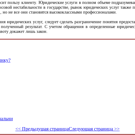
носит пользу клиенту. Юридические услуги в полном объеме подразумев
нсовой нестабильности в государстве, рынок юридических услуг также 
, но не все они становятся высококлассными профессионалами.
ридических услуг, следует сделать разграничение понятия предоставл
я полученный результат. С учетом обращения в определенные юридичес
авоту докажет лишь закон.
инку?
пальни
<< Предыдущая страница
Следующая страница >>