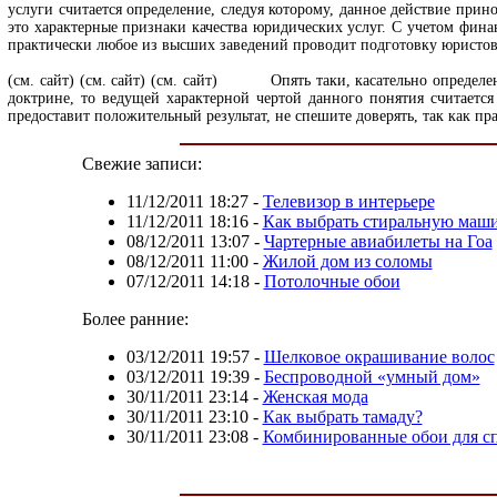
услуги считается определение, следуя которому, данное действие при
это характерные признаки качества юридических услуг. С учетом фина
практически любое из высших заведений проводит подготовку юристов
(см. сайт)
(см. сайт)
(см. сайт)
Опять таки, касательно определения ю
доктрине, то ведущей характерной чертой данного понятия считаетс
предоставит положительный результат, не спешите доверять, так как пр
Свежие записи:
11/12/2011 18:27
-
Телевизор в интерьере
11/12/2011 18:16
-
Как выбрать стиральную маш
08/12/2011 13:07
-
Чартерные авиабилеты на Гоа
08/12/2011 11:00
-
Жилой дом из соломы
07/12/2011 14:18
-
Потолочные обои
Более ранние:
03/12/2011 19:57
-
Шелковое окрашивание волос
03/12/2011 19:39
-
Беспроводной «умный дом»
30/11/2011 23:14
-
Женская мода
30/11/2011 23:10
-
Как выбрать тамаду?
30/11/2011 23:08
-
Комбинированные обои для с