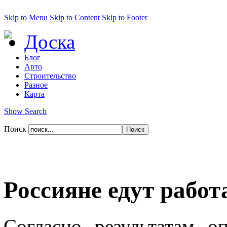
Skip to Menu
Skip to Content
Skip to Footer
Доска
Блог
Авто
Строительство
Разное
Карта
Show Search
Поиск
Россияне едут работ
Согласно результатам о