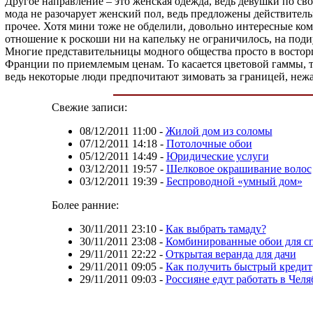
Другое направление – это женская одежда, ведь девушки по сво
мода не разочарует женский пол, ведь предложены действител
прочее. Хотя мини тоже не обделили, довольно интересные ком
отношение к роскоши ни на капельку не ограничилось, на поди
Многие представительницы модного общества просто в восторг
Франции по приемлемым ценам. То касается цветовой гаммы, т
ведь некоторые люди предпочитают зимовать за границей, нежа
Свежие записи:
08/12/2011 11:00
-
Жилой дом из соломы
07/12/2011 14:18
-
Потолочные обои
05/12/2011 14:49
-
Юридические услуги
03/12/2011 19:57
-
Шелковое окрашивание волос
03/12/2011 19:39
-
Беспроводной «умный дом»
Более ранние:
30/11/2011 23:10
-
Как выбрать тамаду?
30/11/2011 23:08
-
Комбинированные обои для с
29/11/2011 22:22
-
Открытая веранда для дачи
29/11/2011 09:05
-
Как получить быстрый кредит
29/11/2011 09:03
-
Россияне едут работать в Чел