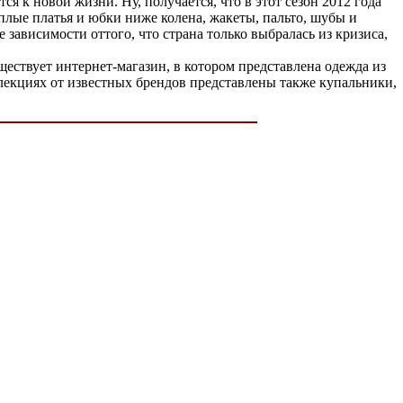
я к новой жизни. Ну, получается, что в этот сезон 2012 года
лые платья и юбки ниже колена, жакеты, пальто, шубы и
ависимости оттого, что страна только выбралась из кризиса,
ествует интернет-магазин, в котором представлена одежда из
лекциях от известных брендов представлены также купальники,