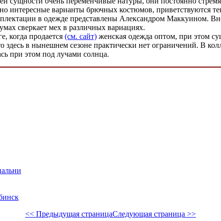
ей сущности очень переменчивые натуры, они постоянно стремятс
ьно интересные варианты брючных костюмов, приветствуются теп
плектации в одежде представлены Александром Маккуином. Вне з
умах сверкает мех в различных вариациях.
е, когда продается
(см. сайт)
женская одежда оптом, при этом сущ
о здесь в нынешнем сезоне практически нет ограничений. В кол
сь при этом под лучами солнца.
пальни
ябинск
<< Предыдущая страница
Следующая страница >>