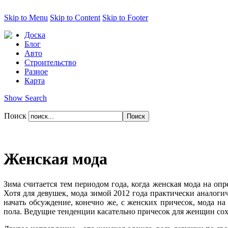
Skip to Menu
Skip to Content
Skip to Footer
Доска
Блог
Авто
Строительство
Разное
Карта
Show Search
Поиск
Женская мода
Зима считается тем периодом года, когда женская мода на оп
Хотя для девушек, мода зимой 2012 года практически аналогич
начать обсуждение, конечно же, с женских причесок, мода н
пола. Ведущие тенденции касательно причесок для женщин сохр