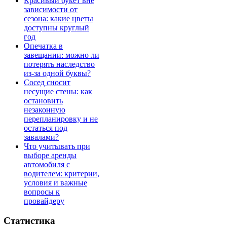
Красивый букет вне
зависимости от
сезона: какие цветы
доступны круглый
год
Опечатка в
завещании: можно ли
потерять наследство
из-за одной буквы?
Сосед сносит
несущие стены: как
остановить
незаконную
перепланировку и не
остаться под
завалами?
Что учитывать при
выборе аренды
автомобиля с
водителем: критерии,
условия и важные
вопросы к
провайдеру
Статистика