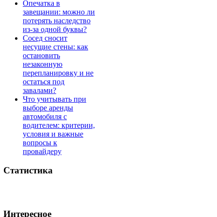
Опечатка в
завещании: можно ли
потерять наследство
из-за одной буквы?
Сосед сносит
несущие стены: как
остановить
незаконную
перепланировку и не
остаться под
завалами?
Что учитывать при
выборе аренды
автомобиля с
водителем: критерии,
условия и важные
вопросы к
провайдеру
Статистика
Интересное