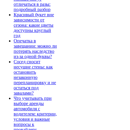
отличаться в разы:
подробный разбор
Красивый букет вне
зависимости от
сезона: какие цветы
доступны круглый
год
Опечатка в
завещании: можно ли
потерять наследство
из-за одной буквы?
Сосед сносит
несущие стены: как
остановить
незаконную
перепланировку и не
остаться под
завалами?
Что учитывать при
выборе аренды
автомобиля с
водителем: критерии,
условия и важные
вопросы к
провайдеру