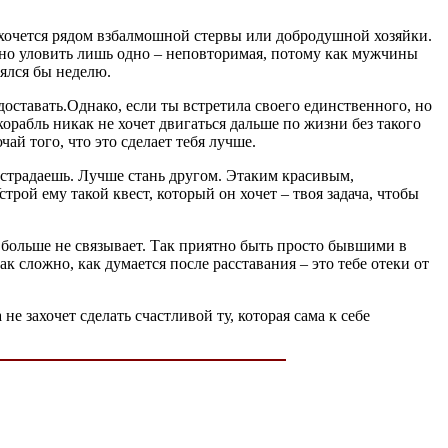
 хочется рядом взбалмошной стервы или добродушной хозяйки.
жно уловить лишь одно – неповторимая, потому как мужчины
ялся бы неделю.
оставать.Однако, если ты встретила своего единственного, но
корабль никак не хочет двигаться дальше по жизни без такого
ай того, что это сделает тебя лучше.
и страдаешь. Лучше стань другом. Этаким красивым,
рой ему такой квест, который он хочет – твоя задача, чтобы
нас больше не связывает. Так приятно быть просто бывшими в
 сложно, как думается после расставания – это тебе отеки от
не захочет сделать счастливой ту, которая сама к себе