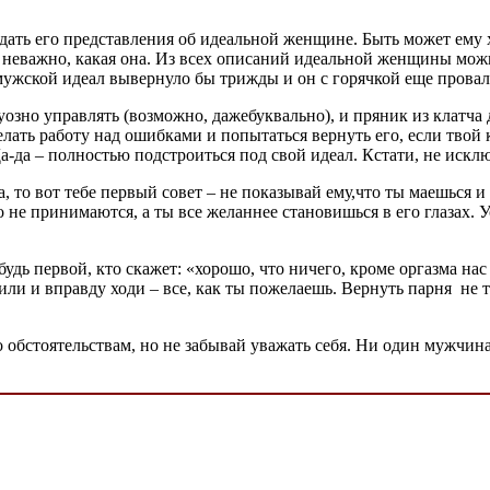
едать его представления об идеальной женщине. Быть может ему
се неважно, какая она. Из всех описаний идеальной женщины мо
 мужской идеал вывернуло бы трижды и он с горячкой еще провал
зно управлять (возможно, дажебуквально), и пряник из клатча д
елать работу над ошибками и попытаться вернуть его, если твой 
а-да – полностью подстроиться под свой идеал. Кстати, не исключ
, то вот тебе первый совет – не показывай ему,что ты маешься 
е принимаются, а ты все желаннее становишься в его глазах. Уст
но будь первой, кто скажет: «хорошо, что ничего, кроме оргазма 
 и вправду ходи – все, как ты пожелаешь. Вернуть парня не так
о обстоятельствам, но не забывай уважать себя. Ни один мужчина 