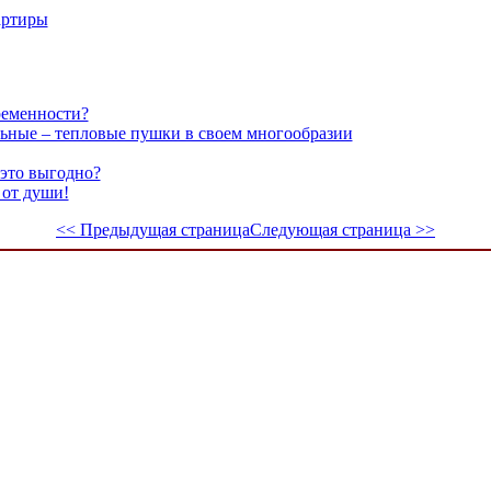
артиры
ременности?
льные – тепловые пушки в своем многообразии
это выгодно?
 от души!
<< Предыдущая страница
Следующая страница >>