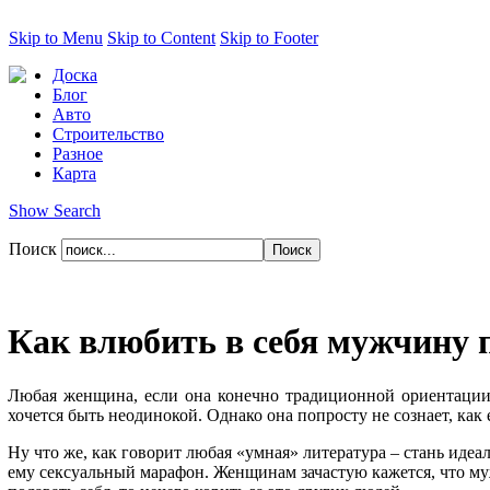
Skip to Menu
Skip to Content
Skip to Footer
Доска
Блог
Авто
Строительство
Разное
Карта
Show Search
Поиск
Как влюбить в себя мужчину 
Любая женщина, если она конечно традиционной ориентации 
хочется быть неодинокой. Однако она попросту не сознает, как
Ну что же, как говорит любая «умная» литература – стань иде
ему сексуальный марафон. Женщинам зачастую кажется, что муж