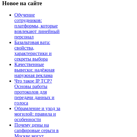
Новое
на сайте
Обучение
сотрудников:
платформы, которые
вовлекают линейный
персонал
Базальтовая вата:
свойства,
характеристики и
секреты выбора
Качественные
вывески: надёжная
наружная реклама
Что такое IP TCP?
Основы работы
протоколов для
передачи данных и
голоса
Обрамление и уход за
могилой: правила и
особенности
Почему цены на
сапфировые серьги в
Москве могут