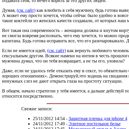
подавать себя, то нечего корить за это других людей.
Думая,
(см. сайт)
как влюбить в себя мужчину, будь готова выв
А может ему просто хочется, чтобы сейчас было удобно и вов
такие коктейли из женских качеств создавали, от которых наш
Вот такая она современность – женщина должна и кнутом виртуо
не смогла вовремя распознать, чего ему хочется, то можно прод
капитана. Будь готова исправить все, что его разочаровывало. Д
Если не имеется идей,
(см. сайт)
как вернуть любимого человека
сексуальным другом. Всякие намеки на интим в честь прошлого н
мужчина думал, что он тебя возвращает, а не ты его, уловила?
Даже, если не удалось тебе отказать ему в сексе, то обязатель
хороших отношениях». Демонстрируй,что ходишь на свидания или
ненужных слез не дают открыть глаза на простоту ситуации.
В общем, начало стратегии у тебя имеется, а дальше действуй п
относится посредственно.
Свежие записи:
25/11/2012 14:54
-
Защитная пленка для iphone 4
24/11/2012 17:49
-
Элитное постельное белье
24/11/2012 17:45
-
Молодежный отдых в Анапе