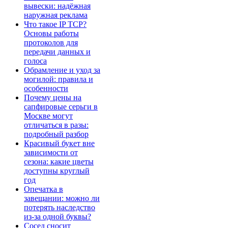
вывески: надёжная
наружная реклама
Что такое IP TCP?
Основы работы
протоколов для
передачи данных и
голоса
Обрамление и уход за
могилой: правила и
особенности
Почему цены на
сапфировые серьги в
Москве могут
отличаться в разы:
подробный разбор
Красивый букет вне
зависимости от
сезона: какие цветы
доступны круглый
год
Опечатка в
завещании: можно ли
потерять наследство
из-за одной буквы?
Сосед сносит