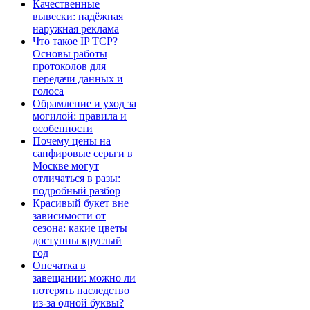
Качественные
вывески: надёжная
наружная реклама
Что такое IP TCP?
Основы работы
протоколов для
передачи данных и
голоса
Обрамление и уход за
могилой: правила и
особенности
Почему цены на
сапфировые серьги в
Москве могут
отличаться в разы:
подробный разбор
Красивый букет вне
зависимости от
сезона: какие цветы
доступны круглый
год
Опечатка в
завещании: можно ли
потерять наследство
из-за одной буквы?