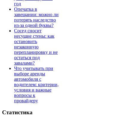
год
Опечатка в
завещании: можно ли
потерять наследство
из-за одной буквы?
Сосед сносит
несущие стены: как
остановить
незаконную
перепланировку и не
остаться под
завалами?
Что учитывать при
выборе аренды
автомобиля с
водителем: критерии,
условия и важные
вопросы к
провайдеру
Статистика