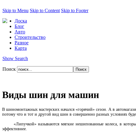
Skip to Menu
Skip to Content
Skip to Footer
Доска
Блог
Авто
Строительство
Разное
Карта
Show Search
Поиск
Виды шин для машин
В шиномонтажных мастерских начался «горячий» сезон. А в автомагази
потому что и тот и другой вид шин в совершенно разных условиях буде
«Липучкой» называются мягкие нешипованные колеса, в которы
эффективнее.