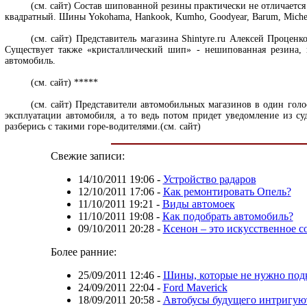
(см. сайт) Состав шипованной резины практически не отличаетс
квадратный. Шины Yokohama, Hankook, Kumho, Goodyear, Barum, Micheli
(см. сайт) Представитель магазина Shintyre.ru Алексей Проц
Существует также «кристаллический шип» - нешипованная резина, 
автомобиль.
(см. сайт) *****
(см. сайт) Представители автомобильных магазинов в один голос
эксплуатации автомобиля, а то ведь потом придет уведомление из су
разберись с такими горе-водителями.
(см. сайт)
Свежие записи:
14/10/2011 19:06
-
Устройство радаров
12/10/2011 17:06
-
Как ремонтировать Опель?
11/10/2011 19:21
-
Виды автомоек
11/10/2011 19:08
-
Как подобрать автомобиль?
09/10/2011 20:28
-
Ксенон – это искусственное с
Более ранние:
25/09/2011 12:46
-
Шины, которые не нужно под
24/09/2011 22:04
-
Ford Maverick
18/09/2011 20:58
-
Автобусы будущего интригую