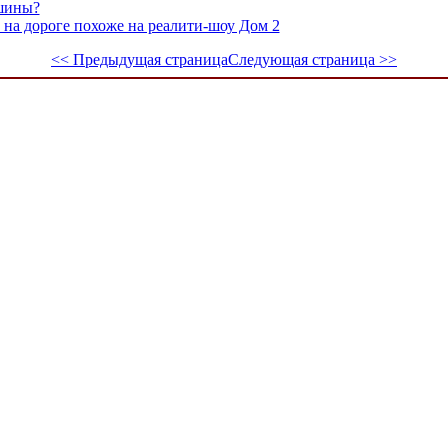
 шины?
на дороге похоже на реалити-шоу Дом 2
<< Предыдущая страница
Следующая страница >>