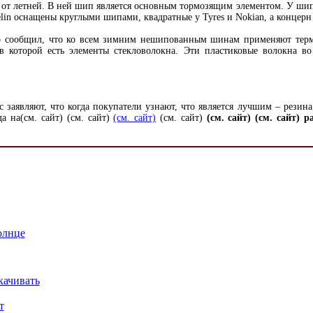
я от летней. В ней шип является основным тормозящим элементом. У ши
n оснащены круглыми шипами, квадратные у Tyres и Nokian, а концерн Co
енко сообщил, что ко всем зимним нешипованным шинам применяют тер
в которой есть элементы стекловолокна. Эти пластиковые волокна во
 заявляют, что когда покупатели узнают, что является лучшим – резина
да на
(см. сайт)
(см. сайт)
(см. сайт)
(см. сайт)
(см. сайт)
(см. сайт) 
олнце
качивать
т