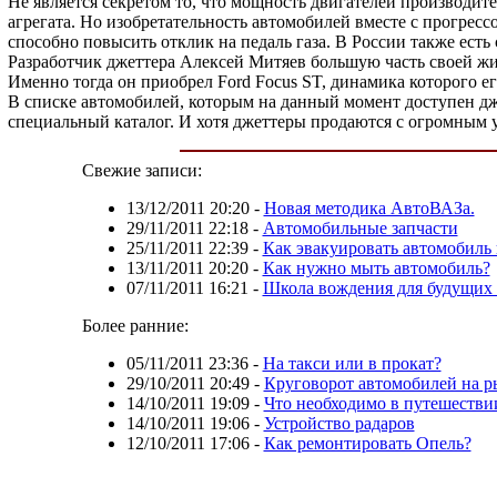
Не является секретом то, что мощность двигателей производит
агрегата. Но изобретательность автомобилей вместе с прогрессо
способно повысить отклик на педаль газа. В России также есть 
Разработчик джеттера Алексей Митяев большую часть своей жиз
Именно тогда он приобрел Ford Focus ST, динамика которого ег
В списке автомобилей, которым на данный момент доступен дже
специальный каталог. И хотя джеттеры продаются с огромным 
Свежие записи:
13/12/2011 20:20
-
Новая методика АвтоВАЗа.
29/11/2011 22:18
-
Автомобильные запчасти
25/11/2011 22:39
-
Как эвакуировать автомобиль 
13/11/2011 20:20
-
Как нужно мыть автомобиль?
07/11/2011 16:21
-
Школа вождения для будущих
Более ранние:
05/11/2011 23:36
-
На такси или в прокат?
29/10/2011 20:49
-
Круговорот автомобилей на р
14/10/2011 19:09
-
Что необходимо в путешестви
14/10/2011 19:06
-
Устройство радаров
12/10/2011 17:06
-
Как ремонтировать Опель?