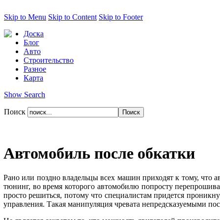
Skip to Menu
Skip to Content
Skip to Footer
Доска
Блог
Авто
Строительство
Разное
Карта
Show Search
Поиск
Автомобиль после обкатки
Рано или поздно владельцы всех машин приходят к тому, что авт
тюнинг, во время которого автомобилю попросту перепрошиваю
просто решиться, потому что специалистам придется проникн
управления. Такая манипуляция чревата непредсказуемыми посл