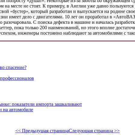
ели попросту «душат». Некоторые из-за заботы об окружающей с
м на месте не стоят. К примеру, в Англии уже давно пользуются 
свой «бустер», который разработан и выпускается на родине свое
ни имеет дело с двигателями. 10 лет он проработал в «АвтоВАЗе
о разочаровала. С поиска дефекта в машине и началась разработк
ттер, пока только 200 наименований, но этого вполне достаточ
успехом, инженеры постоянно наблюдают за автомобилями с так
во спасение?
 профессионалов
ынке: показатели импорта зашкаливают
и на автомобиле
<< Предыдущая страница
Следующая страница >>