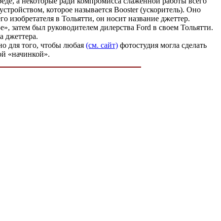
реде, а некоторые ради компромисса слаженной работы всего
устройством, которое называется Booster (ускоритель). Оно
го изобретателя в Тольятти, он носит название джеттер.
», затем был руководителем дилерства Ford в своем Тольятти.
а джеттера.
но для того, чтобы любая
(см. сайт)
фотостудия могла сделать
ой «начинкой».