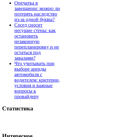
Опечатка в
завещании: можно ли
потерять наследство
из-за одной буквы?
Сосед сносит
несущие стены: как
остановить
незаконную
перепланировку и не
остаться под
завалами?
Что учитывать при
выборе аренды
автомобиля с
водителем: критерии,
условия и важные
вопросы к
провайдеру
Статистика
Интересное