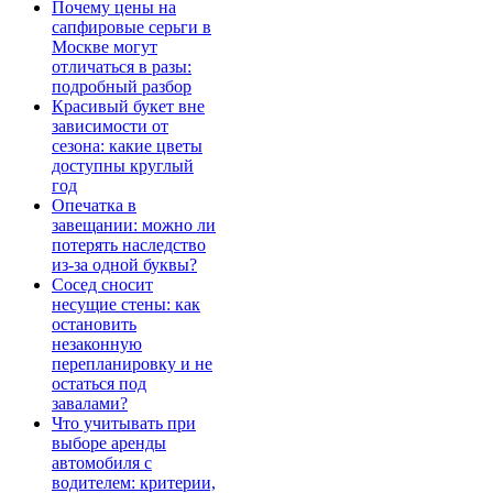
Почему цены на
сапфировые серьги в
Москве могут
отличаться в разы:
подробный разбор
Красивый букет вне
зависимости от
сезона: какие цветы
доступны круглый
год
Опечатка в
завещании: можно ли
потерять наследство
из-за одной буквы?
Сосед сносит
несущие стены: как
остановить
незаконную
перепланировку и не
остаться под
завалами?
Что учитывать при
выборе аренды
автомобиля с
водителем: критерии,